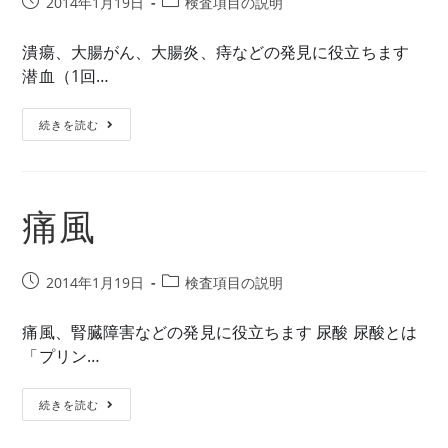
投
投
2014年1月19日
検査項目の説明
稿
稿
公
カ
潰瘍、大腸がん、大腸炎、痔などの発見に役立ちます
開
テ
潜血（1回…
日:
ゴ
リ
便
続きを読む
ー:
痛風
投
投
2014年1月19日
検査項目の説明
稿
稿
公
カ
痛風、腎臓障害などの発見に役立ちます 尿酸 尿酸とは
開
テ
「プリン…
日:
ゴ
リ
痛
続きを読む
ー:
風