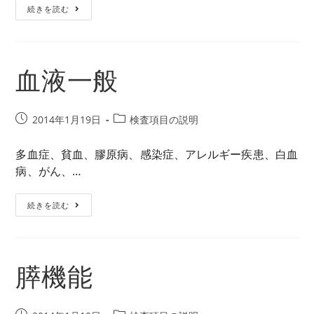
糖
続きを読む
ー:
代
謝
血液一般
投
投
2014年1月19日
検査項目の説明
稿
稿
公
カ
多血症、貧血、膠原病、感染症、アレルギー疾患、白血
開
テ
病、がん、…
日:
ゴ
リ
血
続きを読む
ー:
液
一
般
膵機能