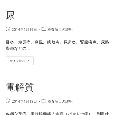
尿
投
投
2014年1月19日
検査項目の説明
稿
稿
公
カ
腎炎、糖尿病、痛風、膀胱炎、尿道炎、腎臓疾患、尿路
開
テ
疾患などの…
日:
ゴ
リ
尿
続きを読む
ー:
電解質
投
投
2014年1月19日
検査項目の説明
稿
稿
公
カ
各種欠乏症、甲状腺機能亢進症（バセドウ病）、副甲状