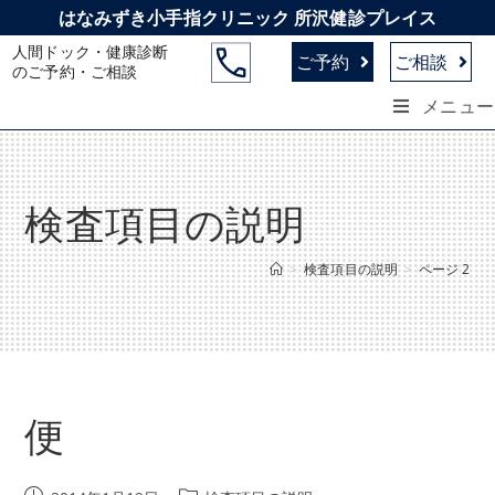
コ
はなみずき小手指クリニック 所沢健診プレイス
ン
人間ドック・健康診断
ご予約
ご相談
テ
のご予約・ご相談
ン
メニュー
ツ
へ
ス
キ
検査項目の説明
ッ
プ
>
検査項目の説明
>
ページ 2
便