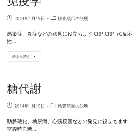
免疫学
投
投
2014年1月19日
検査項目の説明
稿
稿
公
カ
感染症、炎症などの発見に役立ちます CRP CRP（C反応
開
テ
性…
日:
ゴ
リ
免
続きを読む
ー:
疫
学
糖代謝
投
投
2014年1月19日
検査項目の説明
稿
稿
公
カ
動脈硬化、糖尿病、心筋梗塞などの発見に役立ちます
開
テ
空腹時血糖…
日:
ゴ
リ