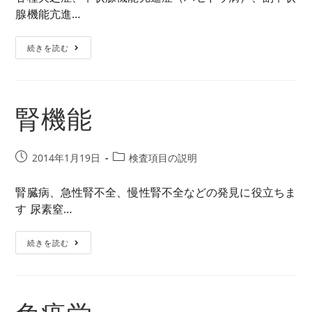
開
テ
腺機能亢進…
日:
ゴ
リ
電
続きを読む
ー:
解
質
腎機能
投
投
2014年1月19日
検査項目の説明
稿
稿
公
カ
腎臓病、急性腎不全、慢性腎不全などの発見に役立ちま
開
テ
す 尿素窒…
日:
ゴ
リ
腎
続きを読む
ー:
機
能