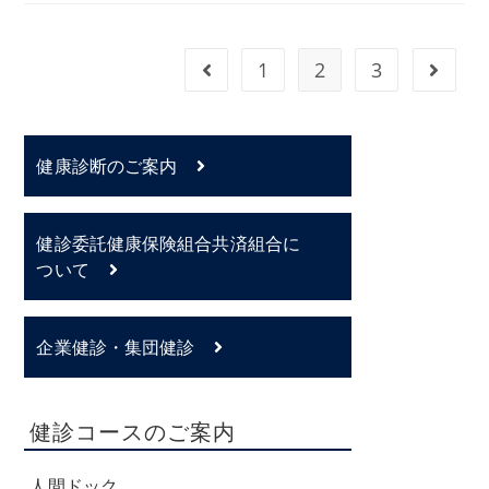
1
2
3
前のページヘ
次のペ
健康診断のご案内
健診委託健康保険組合共済組合に
ついて
企業健診・集団健診
健診コースのご案内
人間ドック