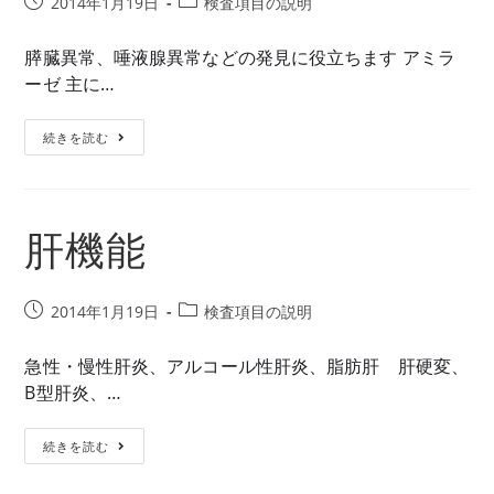
投
投
2014年1月19日
検査項目の説明
稿
稿
公
カ
膵臓異常、唾液腺異常などの発見に役立ちます アミラ
開
テ
ーゼ 主に…
日:
ゴ
リ
膵
続きを読む
ー:
機
能
肝機能
投
投
2014年1月19日
検査項目の説明
稿
稿
公
カ
急性・慢性肝炎、アルコール性肝炎、脂肪肝 肝硬変、
開
テ
B型肝炎、…
日:
ゴ
リ
肝
続きを読む
ー:
機
能