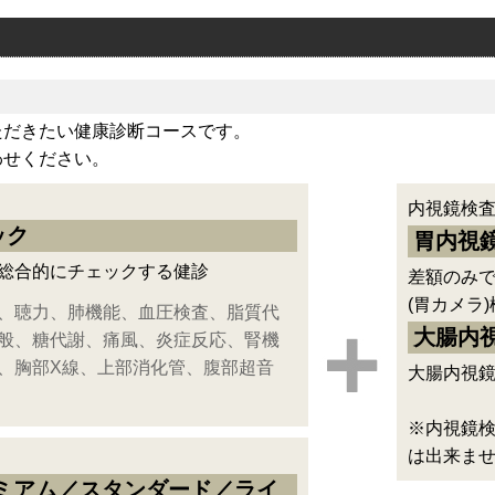
ただきたい健康診断コースです。
わせください。
内視鏡検
ック
胃内視
総合的にチェックする健診
差額のみ
(胃カメラ
、聴力、肺機能、血圧検査、脂質代
大腸内
般、糖代謝、痛風、炎症反応、腎機
、胸部X線、上部消化管、腹部超音
大腸内視
※内視鏡
は出来ま
レミアム／スタンダード／ライ