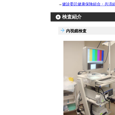
→
健診委託健康保険組合・共済
検査紹介
内視鏡検査