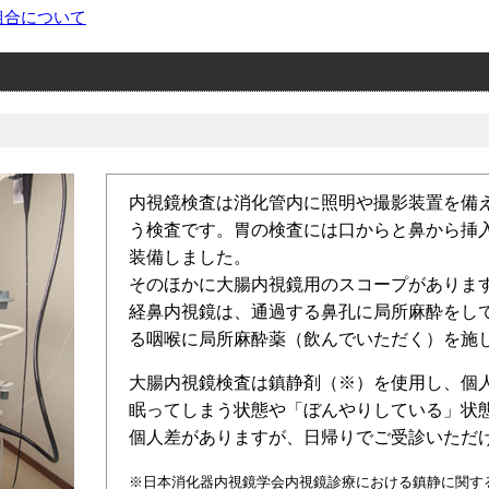
組合について
内視鏡検査は消化管内に照明や撮影装置を備
う検査です。胃の検査には口からと鼻から挿
装備しました。
そのほかに大腸内視鏡用のスコープがありま
経鼻内視鏡は、通過する鼻孔に局所麻酔をし
る咽喉に局所麻酔薬（飲んでいただく）を施
大腸内視鏡検査は鎮静剤（※）を使用し、個
眠ってしまう状態や「ぼんやりしている」状
個人差がありますが、日帰りでご受診いただ
※日本消化器内視鏡学会内視鏡診療における鎮静に関す