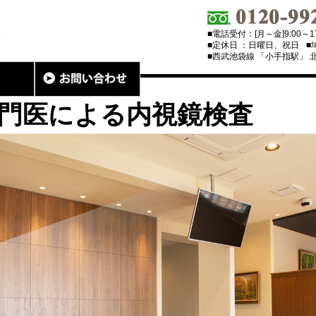
■電話受付：[月～金]9:00～17:0
■定休日 ：日曜日、祝日
■
■西武池袋線 「小手指駅」 北
門医による内視鏡検査