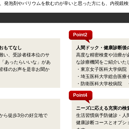
で、発泡剤やバリウムを飲むのが辛いと思った方にも、内視鏡検
Point2
おもてなし
人間ドック・健康診断後
難い、受診者様本位のサ
高度な精密検査や治療が
 「あったらいいな」があ
な診療機関をご紹介いた
皆様のお声を是非お聞か
・東京女子医科大学病
・埼玉医科大学総合医療
・防衛医科大学校病院 
Point4
ニーズに応える充実の検
から徒歩3分の好立地で
生活習慣病予防健診・人
健康診断コースとオプシ