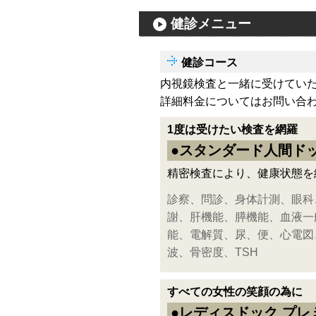
健診メニュー
健診コース
内視鏡検査と一緒に受けてい
詳細料金についてはお問い合
1度は受けたい検査を網羅
●スタンダード人間ド
精密検査により、健康状態を
診察、問診、身体計測、眼科
謝、肝機能、膵機能、血液一
能、電解質、尿、便、心電図
波、骨密度、TSH
すべての女性の笑顔の為に
●レディスドック プ