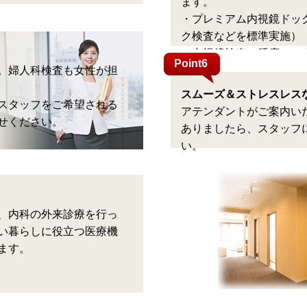
ます。
・プレミアム内視鏡ドッ
ク検査などを標準実施）
・内視鏡検査、腫瘍マー
Point6
。婦人科検査も女性が担
スムーズ＆ストレスレス
スタッフをご希望される
アテンダントがご案内い
せください。
ありましたら、スタッフ
い。
、内科の外来診療を行っ
い暮らしに役立つ医療機
ます。